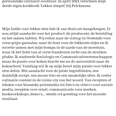
persoonlijke culinaire avontuur. In april 2024 verscheen mijn
derde eigen kookboek ‘Lekker simpel’ bij Pelckmans.
Mijn liefde voor lekker eten heb ik van thuis uit meegekregen. Er
was altijd aandacht voor het product, de producent, de bereiding
en het samen tafelen. Wij reden naar de vistrap in Oostende voor
verse grijze garnalen, naar de boer voor de lekkerste eitjes en ik
wroette samen met mijn bompa in de aarde van de moestuin,
waar ik het liefst van al verse frambozen recht van de struiken
plukte. Ik studeerde Sociologie en Communicatiewetenschappen
maar de passie voor koken bracht me na de universiteit naar de
koksschool. Vandaag wil ik op mijn beurt mijn passie voor lekker
eten delen. Met aandacht voor de juiste ingrediënten, een
duidelijk recept, een mooie foto en een smakelijke sfeer. Ik creëer
culinaire content in de ruime zin van het woord. Van recepten of
teksten voor klassieke printmedia tot foto’s en video’s voor sociale
media, recepten voor retail, communicatie voor merken,
kookworkshops, demo’s,… steeds vol goesting voor het mooiste
resultaat.