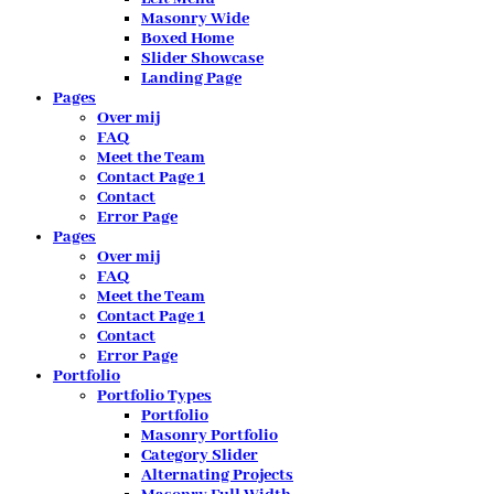
Masonry Wide
Boxed Home
Slider Showcase
Landing Page
Pages
Over mij
FAQ
Meet the Team
Contact Page 1
Contact
Error Page
Pages
Over mij
FAQ
Meet the Team
Contact Page 1
Contact
Error Page
Portfolio
Portfolio Types
Portfolio
Masonry Portfolio
Category Slider
Alternating Projects