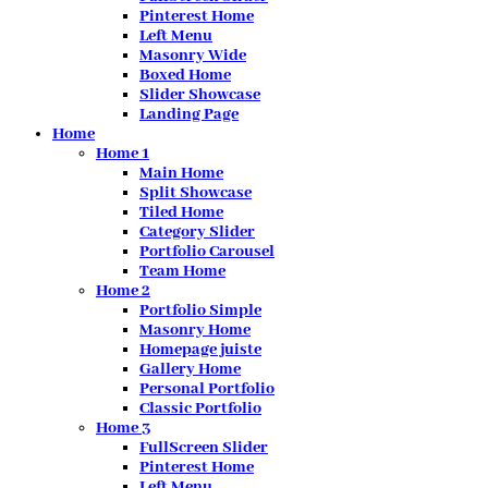
Pinterest Home
Left Menu
Masonry Wide
Boxed Home
Slider Showcase
Landing Page
Home
Home 1
Main Home
Split Showcase
Tiled Home
Category Slider
Portfolio Carousel
Team Home
Home 2
Portfolio Simple
Masonry Home
Homepage juiste
Gallery Home
Personal Portfolio
Classic Portfolio
Home 3
FullScreen Slider
Pinterest Home
Left Menu