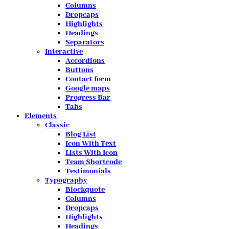
Columns
Dropcaps
Highlights
Headings
Separators
Interactive
Accordions
Buttons
Contact form
Google maps
Progress Bar
Tabs
Elements
Classic
Blog List
Icon With Text
Lists With Icon
Team Shortcode
Testimonials
Typography
Blockquote
Columns
Dropcaps
Highlights
Headings