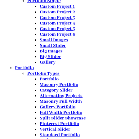
Portfolio Single
Custom Project 1
Custom Project 2
Custom Project 3
Custom Project 4
Custom Project 5
Custom Project 6
Small Images
Small Slider
Big Images
Big Slider
Gallery
Portfolio
Portfolio Types
Portfolio
Masonry Portfolio
Category Slider
Alternating Projects
Masonry Full Width
Gallery Portfolio
Full Width Portfolio
Split Slider Showcase
Pinterest Portfolio
Vertical Slider
Standard Portfolio