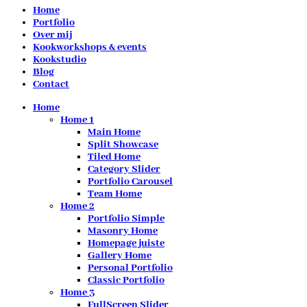
Home
Portfolio
Over mij
Kookworkshops & events
Kookstudio
Blog
Contact
Home
Home 1
Main Home
Split Showcase
Tiled Home
Category Slider
Portfolio Carousel
Team Home
Home 2
Portfolio Simple
Masonry Home
Homepage juiste
Gallery Home
Personal Portfolio
Classic Portfolio
Home 3
FullScreen Slider