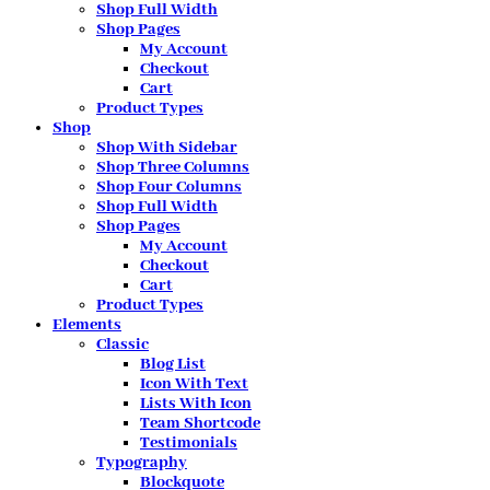
Shop Full Width
Shop Pages
My Account
Checkout
Cart
Product Types
Shop
Shop With Sidebar
Shop Three Columns
Shop Four Columns
Shop Full Width
Shop Pages
My Account
Checkout
Cart
Product Types
Elements
Classic
Blog List
Icon With Text
Lists With Icon
Team Shortcode
Testimonials
Typography
Blockquote