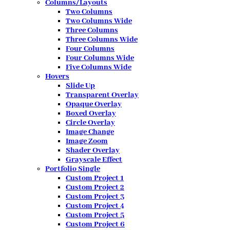
Columns/Layouts
Two Columns
Two Columns Wide
Three Columns
Three Columns Wide
Four Columns
Four Columns Wide
Five Columns Wide
Hovers
Slide Up
Transparent Overlay
Opaque Overlay
Boxed Overlay
Circle Overlay
Image Change
Image Zoom
Shader Overlay
Grayscale Effect
Portfolio Single
Custom Project 1
Custom Project 2
Custom Project 3
Custom Project 4
Custom Project 5
Custom Project 6