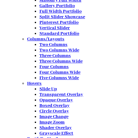
Masonry Full Width
Gallery Portfolio
Full Width Portfolio
Split Slider Showcase
Pinterest Portfolio
Vertical Slider
Standard Portfolio
Columns/Layouts
Two Columns
Two Columns Wide
Three Columns
Three Columns Wide
Four Columns
Four Columns Wide
Five Columns Wide
Hovers
Slide Up
Transparent Overlay
Opaque Overlay
Boxed Overlay
Circle Overlay
Image Change
Image Zoom
Shader Overlay
Grayscale Effect